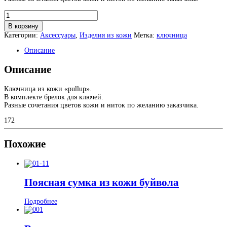
Количество
товара
В корзину
Ключница
Категории:
Аксессуары
,
Изделия из кожи
Метка:
ключница
с
брелоком
Описание
Описание
Ключница из кожи «pullup».
В комплекте брелок для ключей.
Разные сочетания цветов кожи и ниток по желанию заказчика.
172
Похожие
Поясная сумка из кожи буйвола
Подробнее