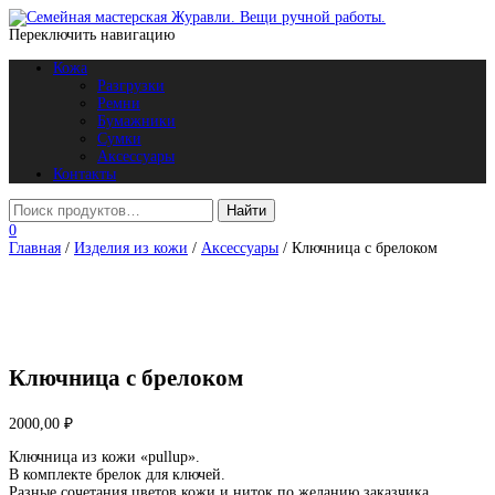
Переключить навигацию
Кожа
Разгрузки
Ремни
Бумажники
Сумки
Аксессуары
Контакты
0
Главная
/
Изделия из кожи
/
Аксессуары
/ Ключница с брелоком
Ключница с брелоком
2000,00
₽
Ключница из кожи «pullup».
В комплекте брелок для ключей.
Разные сочетания цветов кожи и ниток по желанию заказчика.