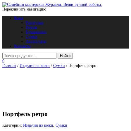
Переключить навигацию
Кожа
Разгрузки
Ремни
Бумажники
Сумки
Аксессуары
Контакты
0
Главная
/
Изделия из кожи
/
Сумки
/ Портфель ретро
Портфель ретро
Категории:
Изделия из кожи
,
Сумки